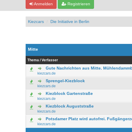
Anmelden
Registrieren
Kiezcars
Die Initiative in Berlin
Mitte
Thema
/
Verfasser
Gute Nachrichten aus Mitte. Mühlendamm
0 Bewertung(en) - 0 von 5 durchschnitt
1
2
3
4
5
kiezcars.de
Sprengel-Kiezblock
0 Bewertung(en) - 0 von 5 durchschnitt
1
2
3
4
5
kiezcars.de
Kiezblock Gartenstraße
0 Bewertung(en) - 0 von 5 durchschnitt
1
2
3
4
5
kiezcars.de
Kiezblock Auguststraße
0 Bewertung(en) - 0 von 5 durchschnitt
1
2
3
4
5
kiezcars.de
Potsdamer Platz wird autofrei. Fußgänger
0 Bewertung(en) - 0 von 5 durchschnitt
1
2
3
4
5
kiezcars.de