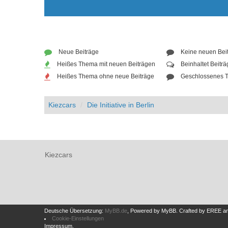
Neue Beiträge
Keine neuen Bei
Heißes Thema mit neuen Beiträgen
Beinhaltet Beitr
Heißes Thema ohne neue Beiträge
Geschlossenes 
Kiezcars
Die Initiative in Berlin
Kiezcars
Deutsche Übersetzung:
MyBB.de
, Powered by
MyBB
.
Crafted by EREE
a
Cookie-Einstellungen
Impressum
.