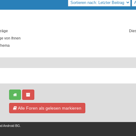
träge
Die
äge von Ihnen
Thema
Alle Foren als gelesen markieren
nd
Android BG
.