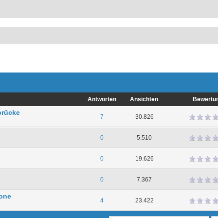
Antworten
Ansichten
Bewertu
brücke
lich
7
30.826
lich
0
5.510
lich
0
19.626
lich
0
7.367
zone
lich
4
23.422