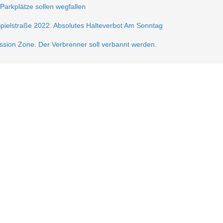
 Parkplätze sollen wegfallen
Spielstraße 2022. Absolutes Halteverbot Am Sonntag
ission Zone. Der Verbrenner soll verbannt werden.
frei.
ße 2021
sperrung der Krautstr.
erlin autofrei. Wir mobilisieren dagegen!
gerzone am Lausitzer Platz
n der Verkehrsberuhigung im Samariterkiez eine Pressemitteilung vom 