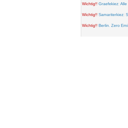
Wichtig!!
Graefekiez: Alle
Wichtig!!
Samariterkiez: 
Wichtig!!
Berlin. Zero Em
Potsdamer Platz wird auto
Samariterkiez: Spielstra
Anwohner Ärger über teil
Frohe Ostern 2021
Wichtig!!
Volksentscheid B
Einrichtung einer Fußgän
Samariterkiez. Evaluatio