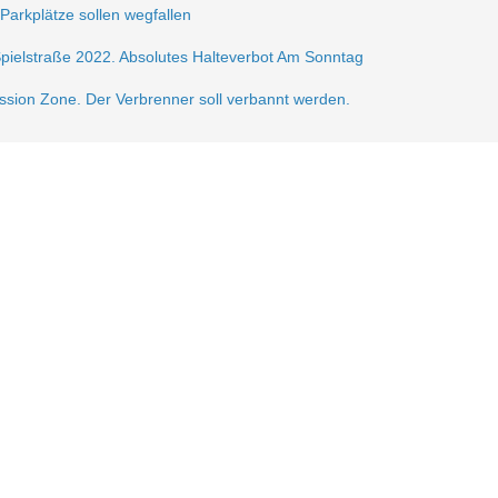
 Parkplätze sollen wegfallen
Spielstraße 2022. Absolutes Halteverbot Am Sonntag
ission Zone. Der Verbrenner soll verbannt werden.
frei.
ße 2021
sperrung der Krautstr.
erlin autofrei. Wir mobilisieren dagegen!
gerzone am Lausitzer Platz
n der Verkehrsberuhigung im Samariterkiez eine Pressemitteilung vom 