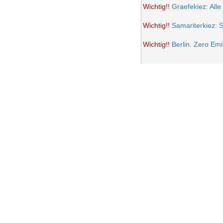
Wichtig!!
Graefekiez: Alle
Wichtig!!
Samariterkiez: 
Wichtig!!
Berlin. Zero Em
Potsdamer Platz wird auto
Samariterkiez: Spielstra
Anwohner Ärger über teil
Frohe Ostern 2021
Wichtig!!
Volksentscheid B
Einrichtung einer Fußgän
Samariterkiez. Evaluatio