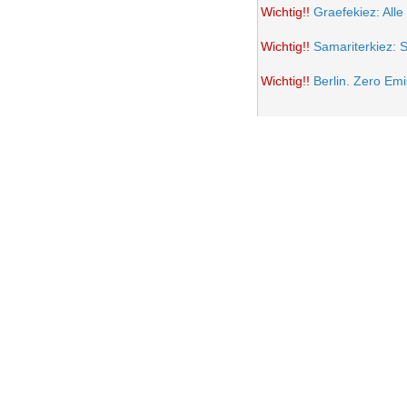
Wichtig!!
Graefekiez: Alle
Wichtig!!
Samariterkiez: 
Wichtig!!
Berlin. Zero Em
Potsdamer Platz wird auto
Samariterkiez: Spielstra
Anwohner Ärger über teil
Frohe Ostern 2021
Wichtig!!
Volksentscheid B
Einrichtung einer Fußgän
Samariterkiez. Evaluatio