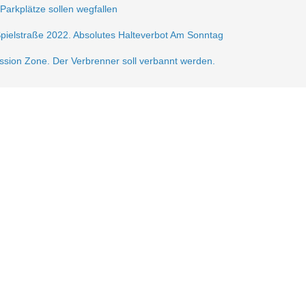
 Parkplätze sollen wegfallen
Spielstraße 2022. Absolutes Halteverbot Am Sonntag
ission Zone. Der Verbrenner soll verbannt werden.
frei.
ße 2021
sperrung der Krautstr.
erlin autofrei. Wir mobilisieren dagegen!
gerzone am Lausitzer Platz
n der Verkehrsberuhigung im Samariterkiez eine Pressemitteilung vom 