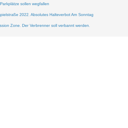
 Parkplätze sollen wegfallen
Spielstraße 2022. Absolutes Halteverbot Am Sonntag
ission Zone. Der Verbrenner soll verbannt werden.
frei.
ße 2021
sperrung der Krautstr.
erlin autofrei. Wir mobilisieren dagegen!
gerzone am Lausitzer Platz
n der Verkehrsberuhigung im Samariterkiez eine Pressemitteilung vom 