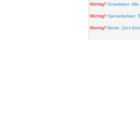
Wichtig!!
Graefekiez: Alle
Wichtig!!
Samariterkiez: 
Wichtig!!
Berlin. Zero Em
Potsdamer Platz wird auto
Samariterkiez: Spielstra
Anwohner Ärger über teil
Frohe Ostern 2021
Wichtig!!
Volksentscheid B
Einrichtung einer Fußgän
Samariterkiez. Evaluatio