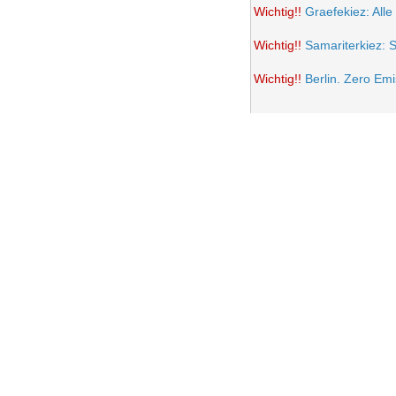
Wichtig!!
Graefekiez: Alle
Wichtig!!
Samariterkiez: 
Wichtig!!
Berlin. Zero Em
Potsdamer Platz wird auto
Samariterkiez: Spielstra
Anwohner Ärger über teil
Frohe Ostern 2021
Wichtig!!
Volksentscheid B
Einrichtung einer Fußgän
Samariterkiez. Evaluatio