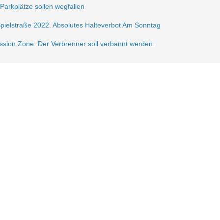
 Parkplätze sollen wegfallen
Spielstraße 2022. Absolutes Halteverbot Am Sonntag
ission Zone. Der Verbrenner soll verbannt werden.
frei.
ße 2021
sperrung der Krautstr.
erlin autofrei. Wir mobilisieren dagegen!
gerzone am Lausitzer Platz
n der Verkehrsberuhigung im Samariterkiez eine Pressemitteilung vom 