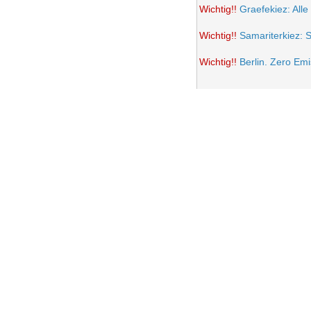
Wichtig!!
Graefekiez: Alle
Wichtig!!
Samariterkiez: 
Wichtig!!
Berlin. Zero Em
Potsdamer Platz wird auto
Samariterkiez: Spielstra
Anwohner Ärger über teil
Frohe Ostern 2021
Wichtig!!
Volksentscheid B
Einrichtung einer Fußgän
Samariterkiez. Evaluatio