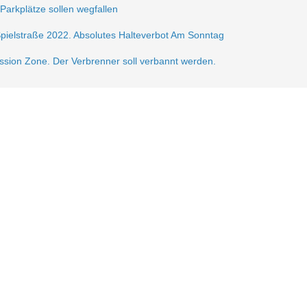
 Parkplätze sollen wegfallen
Spielstraße 2022. Absolutes Halteverbot Am Sonntag
ission Zone. Der Verbrenner soll verbannt werden.
frei.
ße 2021
sperrung der Krautstr.
erlin autofrei. Wir mobilisieren dagegen!
gerzone am Lausitzer Platz
n der Verkehrsberuhigung im Samariterkiez eine Pressemitteilung vom 