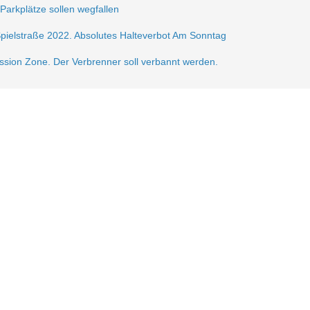
 Parkplätze sollen wegfallen
Spielstraße 2022. Absolutes Halteverbot Am Sonntag
ission Zone. Der Verbrenner soll verbannt werden.
frei.
ße 2021
sperrung der Krautstr.
erlin autofrei. Wir mobilisieren dagegen!
gerzone am Lausitzer Platz
n der Verkehrsberuhigung im Samariterkiez eine Pressemitteilung vom 