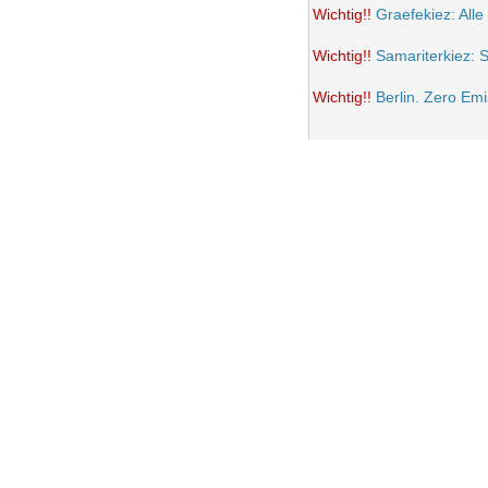
Wichtig!!
Graefekiez: Alle
Wichtig!!
Samariterkiez: 
Wichtig!!
Berlin. Zero Em
Potsdamer Platz wird auto
Samariterkiez: Spielstra
Anwohner Ärger über teil
Frohe Ostern 2021
Wichtig!!
Volksentscheid B
Einrichtung einer Fußgän
Samariterkiez. Evaluatio