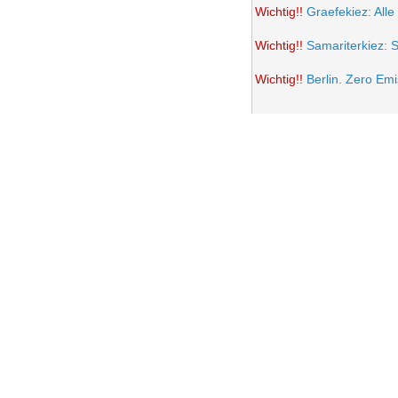
Wichtig!!
Graefekiez: Alle
Wichtig!!
Samariterkiez: 
Wichtig!!
Berlin. Zero Em
Potsdamer Platz wird auto
Samariterkiez: Spielstra
Anwohner Ärger über teil
Frohe Ostern 2021
Wichtig!!
Volksentscheid B
Einrichtung einer Fußgän
Samariterkiez. Evaluatio