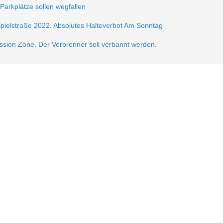
 Parkplätze sollen wegfallen
Spielstraße 2022. Absolutes Halteverbot Am Sonntag
ission Zone. Der Verbrenner soll verbannt werden.
frei.
ße 2021
sperrung der Krautstr.
erlin autofrei. Wir mobilisieren dagegen!
gerzone am Lausitzer Platz
n der Verkehrsberuhigung im Samariterkiez eine Pressemitteilung vom 