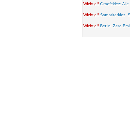
Wichtig!!
Graefekiez: Alle
Wichtig!!
Samariterkiez: 
Wichtig!!
Berlin. Zero Em
Potsdamer Platz wird auto
Samariterkiez: Spielstra
Anwohner Ärger über teil
Frohe Ostern 2021
Wichtig!!
Volksentscheid B
Einrichtung einer Fußgän
Samariterkiez. Evaluatio