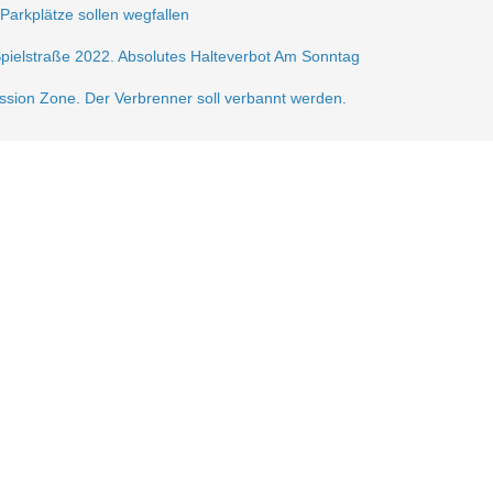
 Parkplätze sollen wegfallen
Spielstraße 2022. Absolutes Halteverbot Am Sonntag
ission Zone. Der Verbrenner soll verbannt werden.
frei.
ße 2021
sperrung der Krautstr.
erlin autofrei. Wir mobilisieren dagegen!
gerzone am Lausitzer Platz
n der Verkehrsberuhigung im Samariterkiez eine Pressemitteilung vom 