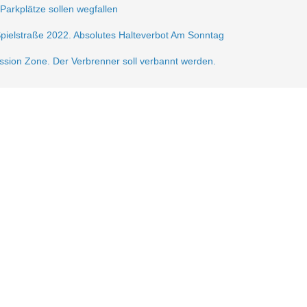
 Parkplätze sollen wegfallen
Spielstraße 2022. Absolutes Halteverbot Am Sonntag
ission Zone. Der Verbrenner soll verbannt werden.
frei.
ße 2021
sperrung der Krautstr.
erlin autofrei. Wir mobilisieren dagegen!
gerzone am Lausitzer Platz
n der Verkehrsberuhigung im Samariterkiez eine Pressemitteilung vom 