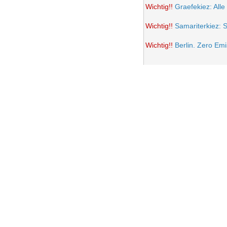
Wichtig!!
Graefekiez: Alle
Wichtig!!
Samariterkiez: 
Wichtig!!
Berlin. Zero Em
Potsdamer Platz wird auto
Samariterkiez: Spielstra
Anwohner Ärger über teil
Frohe Ostern 2021
Wichtig!!
Volksentscheid B
Einrichtung einer Fußgän
Samariterkiez. Evaluatio