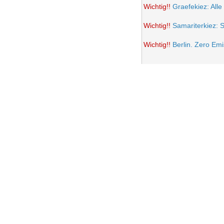
Wichtig!!
Graefekiez: Alle
Wichtig!!
Samariterkiez: 
Wichtig!!
Berlin. Zero Em
Potsdamer Platz wird auto
Samariterkiez: Spielstra
Anwohner Ärger über teil
Frohe Ostern 2021
Wichtig!!
Volksentscheid B
Einrichtung einer Fußgän
Samariterkiez. Evaluatio