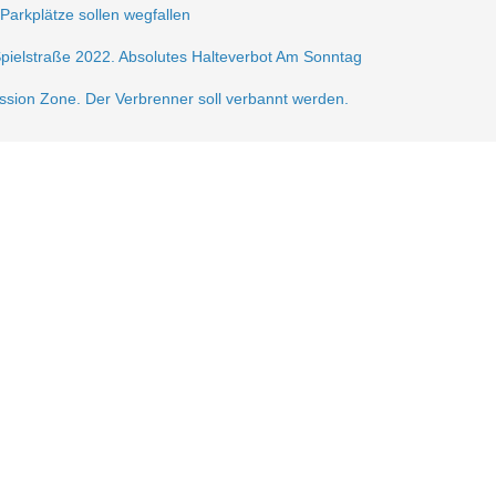
 Parkplätze sollen wegfallen
Spielstraße 2022. Absolutes Halteverbot Am Sonntag
ission Zone. Der Verbrenner soll verbannt werden.
frei.
ße 2021
sperrung der Krautstr.
erlin autofrei. Wir mobilisieren dagegen!
gerzone am Lausitzer Platz
n der Verkehrsberuhigung im Samariterkiez eine Pressemitteilung vom 