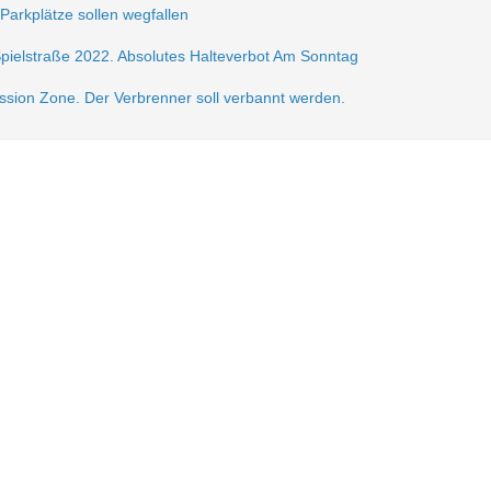
 Parkplätze sollen wegfallen
Spielstraße 2022. Absolutes Halteverbot Am Sonntag
ission Zone. Der Verbrenner soll verbannt werden.
frei.
ße 2021
sperrung der Krautstr.
erlin autofrei. Wir mobilisieren dagegen!
gerzone am Lausitzer Platz
n der Verkehrsberuhigung im Samariterkiez eine Pressemitteilung vom 