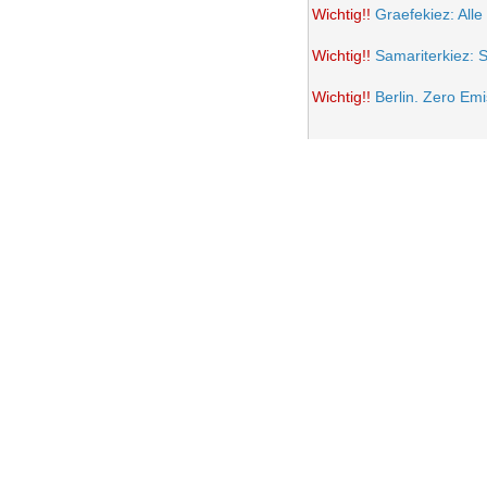
Wichtig!!
Graefekiez: Alle
Wichtig!!
Samariterkiez: 
Wichtig!!
Berlin. Zero Em
Potsdamer Platz wird auto
Samariterkiez: Spielstra
Anwohner Ärger über teil
Frohe Ostern 2021
Wichtig!!
Volksentscheid B
Einrichtung einer Fußgän
Samariterkiez. Evaluatio