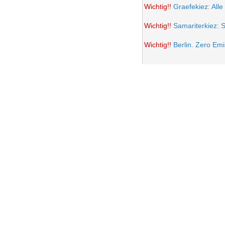
Wichtig!!
Graefekiez: Alle
Wichtig!!
Samariterkiez: 
Wichtig!!
Berlin. Zero Em
Potsdamer Platz wird auto
Samariterkiez: Spielstra
Anwohner Ärger über teil
Frohe Ostern 2021
Wichtig!!
Volksentscheid B
Einrichtung einer Fußgän
Samariterkiez. Evaluatio