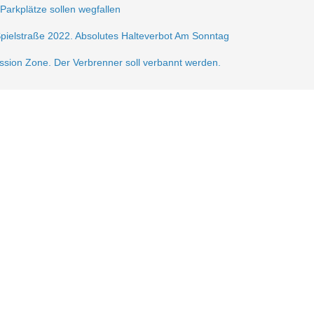
 Parkplätze sollen wegfallen
Spielstraße 2022. Absolutes Halteverbot Am Sonntag
ission Zone. Der Verbrenner soll verbannt werden.
frei.
ße 2021
sperrung der Krautstr.
erlin autofrei. Wir mobilisieren dagegen!
gerzone am Lausitzer Platz
n der Verkehrsberuhigung im Samariterkiez eine Pressemitteilung vom 