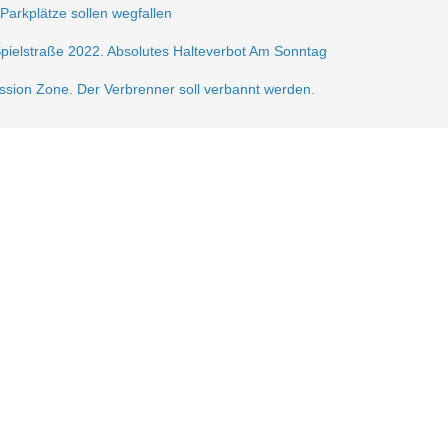
 Parkplätze sollen wegfallen
Spielstraße 2022. Absolutes Halteverbot Am Sonntag
ission Zone. Der Verbrenner soll verbannt werden.
frei.
ße 2021
sperrung der Krautstr.
erlin autofrei. Wir mobilisieren dagegen!
gerzone am Lausitzer Platz
n der Verkehrsberuhigung im Samariterkiez eine Pressemitteilung vom 