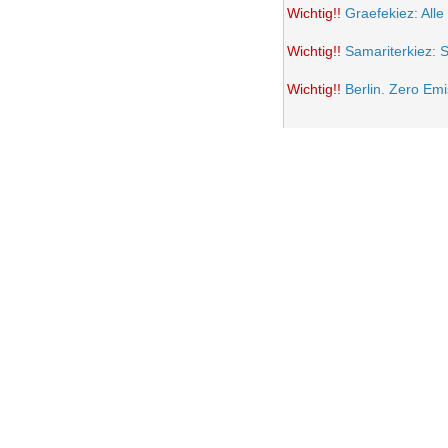
Wichtig!!
Graefekiez: Alle
Wichtig!!
Samariterkiez: 
Wichtig!!
Berlin. Zero Em
Potsdamer Platz wird auto
Samariterkiez: Spielstra
Anwohner Ärger über teil
Frohe Ostern 2021
Wichtig!!
Volksentscheid B
Einrichtung einer Fußgän
Samariterkiez. Evaluatio