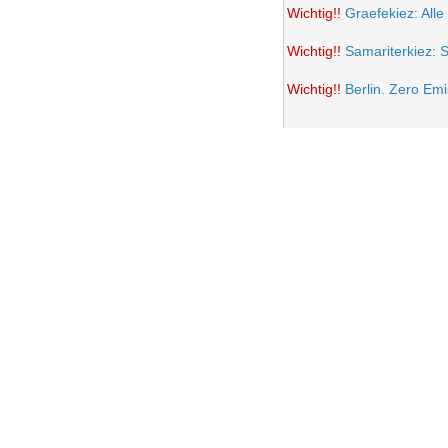
Wichtig!!
Graefekiez: Alle
Wichtig!!
Samariterkiez: 
Wichtig!!
Berlin. Zero Em
Potsdamer Platz wird auto
Samariterkiez: Spielstra
Anwohner Ärger über teil
Frohe Ostern 2021
Wichtig!!
Volksentscheid B
Einrichtung einer Fußgän
Samariterkiez. Evaluatio