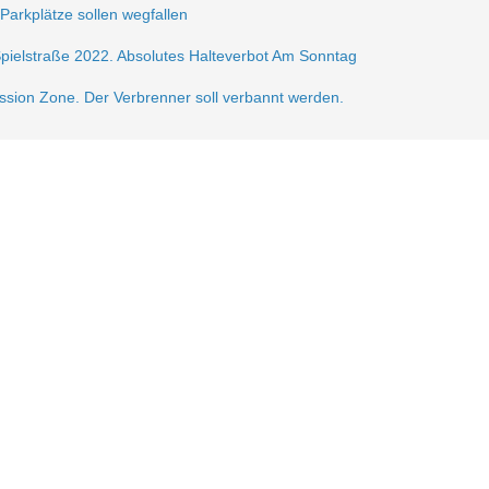
 Parkplätze sollen wegfallen
Spielstraße 2022. Absolutes Halteverbot Am Sonntag
ission Zone. Der Verbrenner soll verbannt werden.
frei.
ße 2021
sperrung der Krautstr.
erlin autofrei. Wir mobilisieren dagegen!
gerzone am Lausitzer Platz
n der Verkehrsberuhigung im Samariterkiez eine Pressemitteilung vom 