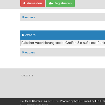
Anmelden
Registrieren
Kiezcars
Kiezcars
Falscher Autorisierungscode! Greifen Sie auf diese Funk
Kiezcars
Kiezcars
Deutsche Übersetzung:
MyBB.de
, Powered by
MyBB
.
Crafted by EREE
a
Cookie-Einstellungen