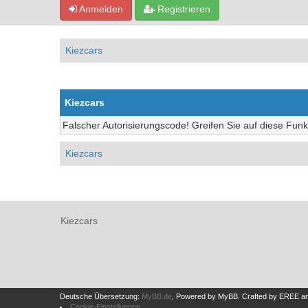
Anmelden
Registrieren
Kiezcars
Kiezcars
Falscher Autorisierungscode! Greifen Sie auf diese Funk
Kiezcars
Kiezcars
Deutsche Übersetzung:
MyBB.de
, Powered by
MyBB
.
Crafted by EREE
a
Cookie-Einstellungen