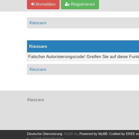
Anmelden
Registrieren
Kiezcars
Kiezcars
Falscher Autorisierungscode! Greifen Sie auf diese Funk
Kiezcars
Kiezcars
Deutsche Übersetzung:
MyBB.de
, Powered by
MyBB
.
Crafted by EREE
a
Cookie-Einstellungen