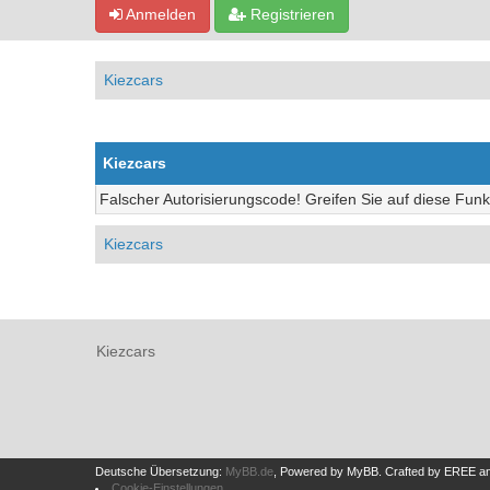
Anmelden
Registrieren
Kiezcars
Kiezcars
Falscher Autorisierungscode! Greifen Sie auf diese Funk
Kiezcars
Kiezcars
Deutsche Übersetzung:
MyBB.de
, Powered by
MyBB
.
Crafted by EREE
a
Cookie-Einstellungen