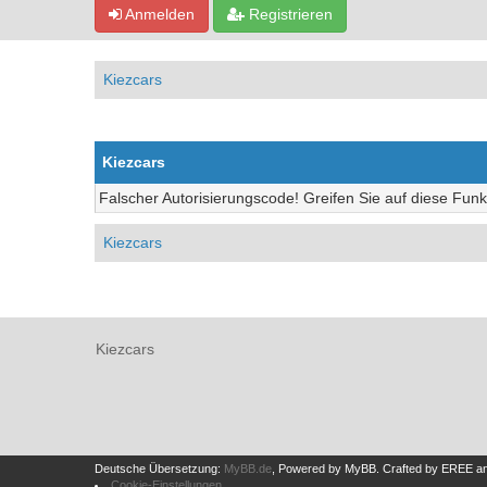
Anmelden
Registrieren
Kiezcars
Kiezcars
Falscher Autorisierungscode! Greifen Sie auf diese Funk
Kiezcars
Kiezcars
Deutsche Übersetzung:
MyBB.de
, Powered by
MyBB
.
Crafted by EREE
a
Cookie-Einstellungen