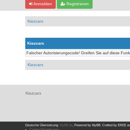
Anmelden
Registrieren
Kiezcars
Kiezcars
Falscher Autorisierungscode! Greifen Sie auf diese Funk
Kiezcars
Kiezcars
Deutsche Übersetzung:
MyBB.de
, Powered by
MyBB
.
Crafted by EREE
a
Cookie-Einstellungen