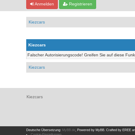
Anmelden
Registrieren
Kiezcars
Kiezcars
Falscher Autorisierungscode! Greifen Sie auf diese Funk
Kiezcars
Kiezcars
Deutsche Übersetzung:
MyBB.de
, Powered by
MyBB
.
Crafted by EREE
a
Cookie-Einstellungen