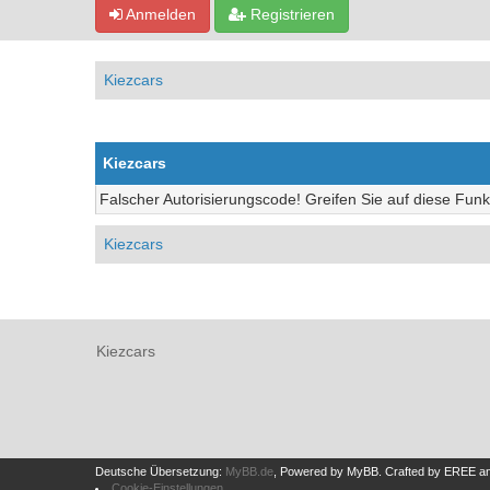
Anmelden
Registrieren
Kiezcars
Kiezcars
Falscher Autorisierungscode! Greifen Sie auf diese Funk
Kiezcars
Kiezcars
Deutsche Übersetzung:
MyBB.de
, Powered by
MyBB
.
Crafted by EREE
a
Cookie-Einstellungen