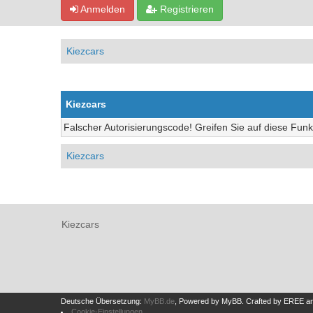
Anmelden
Registrieren
Kiezcars
Kiezcars
Falscher Autorisierungscode! Greifen Sie auf diese Funk
Kiezcars
Kiezcars
Deutsche Übersetzung:
MyBB.de
, Powered by
MyBB
.
Crafted by EREE
a
Cookie-Einstellungen