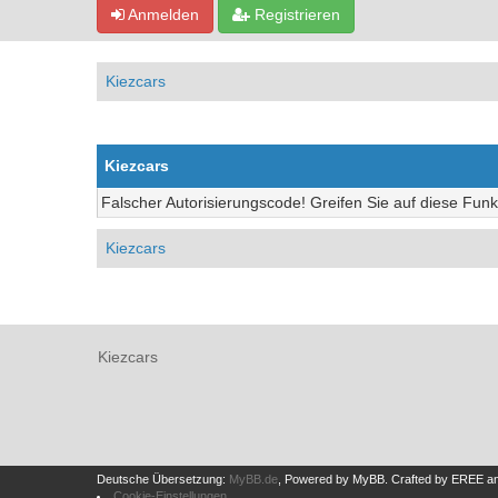
Anmelden
Registrieren
Kiezcars
Kiezcars
Falscher Autorisierungscode! Greifen Sie auf diese Funk
Kiezcars
Kiezcars
Deutsche Übersetzung:
MyBB.de
, Powered by
MyBB
.
Crafted by EREE
a
Cookie-Einstellungen