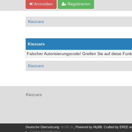
Anmelden
Registrieren
Kiezcars
Kiezcars
Falscher Autorisierungscode! Greifen Sie auf diese Funk
Kiezcars
Kiezcars
Deutsche Übersetzung:
MyBB.de
, Powered by
MyBB
.
Crafted by EREE
a
Cookie-Einstellungen