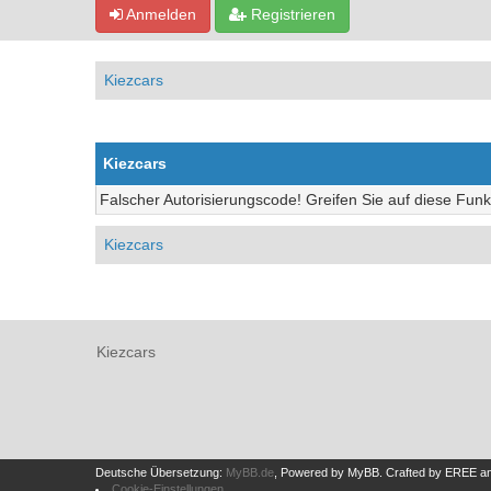
Anmelden
Registrieren
Kiezcars
Kiezcars
Falscher Autorisierungscode! Greifen Sie auf diese Funk
Kiezcars
Kiezcars
Deutsche Übersetzung:
MyBB.de
, Powered by
MyBB
.
Crafted by EREE
a
Cookie-Einstellungen