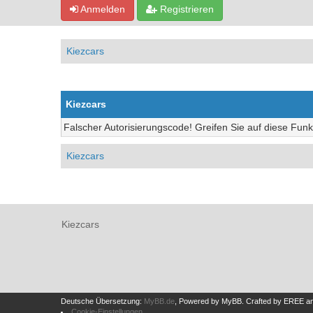
Anmelden
Registrieren
Kiezcars
Kiezcars
Falscher Autorisierungscode! Greifen Sie auf diese Funk
Kiezcars
Kiezcars
Deutsche Übersetzung:
MyBB.de
, Powered by
MyBB
.
Crafted by EREE
a
Cookie-Einstellungen