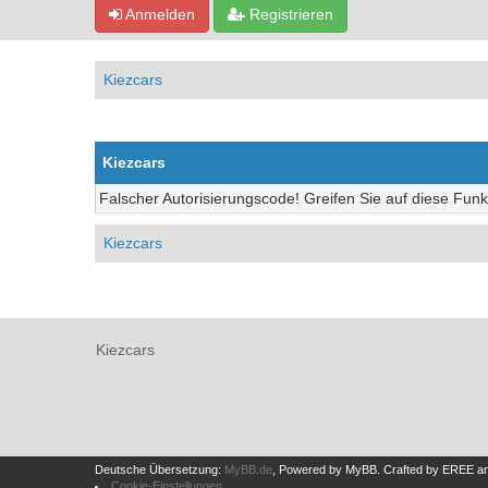
Anmelden
Registrieren
Kiezcars
Kiezcars
Falscher Autorisierungscode! Greifen Sie auf diese Funk
Kiezcars
Kiezcars
Deutsche Übersetzung:
MyBB.de
, Powered by
MyBB
.
Crafted by EREE
a
Cookie-Einstellungen