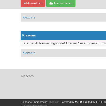
Anmelden
Registrieren
Kiezcars
Kiezcars
Falscher Autorisierungscode! Greifen Sie auf diese Funk
Kiezcars
Kiezcars
Deutsche Übersetzung:
MyBB.de
, Powered by
MyBB
.
Crafted by EREE
a
Cookie-Einstellungen