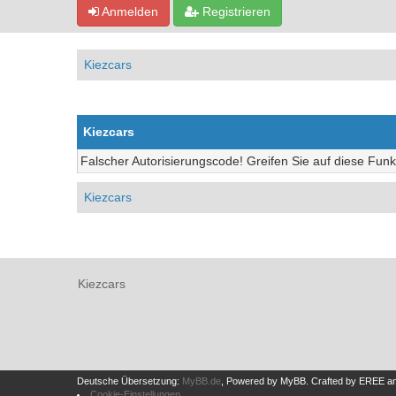
Anmelden
Registrieren
Kiezcars
Kiezcars
Falscher Autorisierungscode! Greifen Sie auf diese Funk
Kiezcars
Kiezcars
Deutsche Übersetzung:
MyBB.de
, Powered by
MyBB
.
Crafted by EREE
a
Cookie-Einstellungen