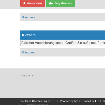
Anmelden
Registrieren
Kiezcars
Kiezcars
Falscher Autorisierungscode! Greifen Sie auf diese Funk
Kiezcars
Kiezcars
Deutsche Übersetzung:
MyBB.de
, Powered by
MyBB
.
Crafted by EREE
a
Cookie-Einstellungen