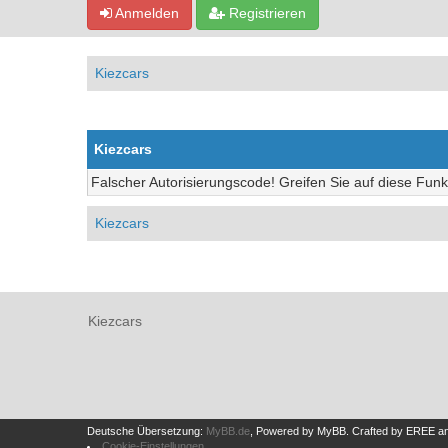
Anmelden
Registrieren
Kiezcars
Kiezcars
Falscher Autorisierungscode! Greifen Sie auf diese Funk
Kiezcars
Kiezcars
Deutsche Übersetzung:
MyBB.de
, Powered by
MyBB
.
Crafted by EREE
a
Cookie-Einstellungen