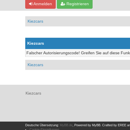
Anmelden
Registrieren
Kiezcars
Kiezcars
Falscher Autorisierungscode! Greifen Sie auf diese Funk
Kiezcars
Kiezcars
Deutsche Übersetzung:
MyBB.de
, Powered by
MyBB
.
Crafted by EREE
a
Cookie-Einstellungen