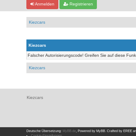
Anmelden
Registrieren
Kiezcars
Kiezcars
Falscher Autorisierungscode! Greifen Sie auf diese Funk
Kiezcars
Kiezcars
Deutsche Übersetzung:
MyBB.de
, Powered by
MyBB
.
Crafted by EREE
a
Cookie-Einstellungen