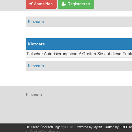
Anmelden
Registrieren
Kiezcars
Kiezcars
Falscher Autorisierungscode! Greifen Sie auf diese Funk
Kiezcars
Kiezcars
Deutsche Übersetzung:
MyBB.de
, Powered by
MyBB
.
Crafted by EREE
a
Cookie-Einstellungen