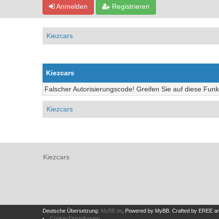
Anmelden
Registrieren
Kiezcars
Kiezcars
Falscher Autorisierungscode! Greifen Sie auf diese Funk
Kiezcars
Kiezcars
Deutsche Übersetzung:
MyBB.de
, Powered by
MyBB
.
Crafted by EREE
a
Cookie-Einstellungen