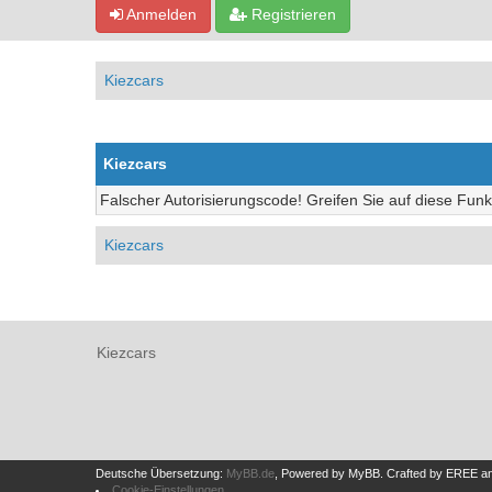
Anmelden
Registrieren
Kiezcars
Kiezcars
Falscher Autorisierungscode! Greifen Sie auf diese Funk
Kiezcars
Kiezcars
Deutsche Übersetzung:
MyBB.de
, Powered by
MyBB
.
Crafted by EREE
a
Cookie-Einstellungen