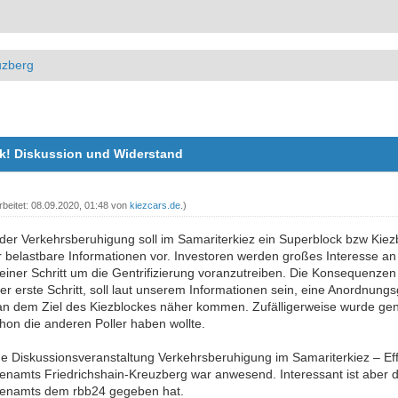
uzberg
ock! Diskussion und Widerstand
rbeitet: 08.09.2020, 01:48 von
kiezcars.de
.)
er Verkehrsberuhigung soll im Samariterkiez ein Superblock bzw Kiezb
r belastbare Informationen vor. Investoren werden großes Interesse a
 kleiner Schritt um die Gentrifizierung voranzutreiben. Die Konsequen
er erste Schritt, soll laut unserem Informationen sein, eine Anordnung
n dem Ziel des Kiezblockes näher kommen. Zufälligerweise wurde genau
chon die anderen Poller haben wollte.
 Diskussionsveranstaltung Verkehrsberuhigung im Samariterkiez – Effe
enamts Friedrichshain-Kreuzberg war anwesend. Interessant ist aber d
henamts dem rbb24 gegeben hat.