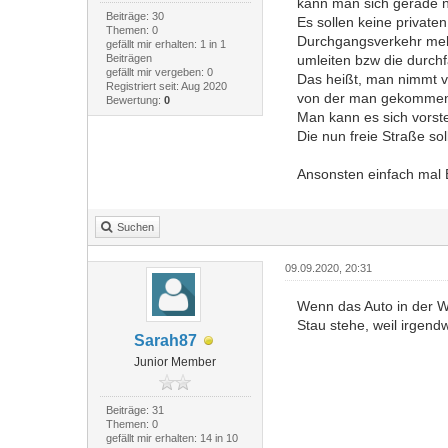
kann man sich gerade n
Beiträge: 30
Es sollen keine privat
Themen: 0
Durchgangsverkehr mehr
gefällt mir erhalten: 1 in 1
Beiträgen
umleiten bzw die durchf
gefällt mir vergeben: 0
Das heißt, man nimmt v
Registriert seit: Aug 2020
von der man gekommen i
Bewertung:
0
Man kann es sich vorste
Die nun freie Straße s
Ansonsten einfach mal 
Suchen
09.09.2020, 20:31
Wenn das Auto in der We
Stau stehe, weil irgend
Sarah87
Junior Member
Beiträge: 31
Themen: 0
gefällt mir erhalten: 14 in 10