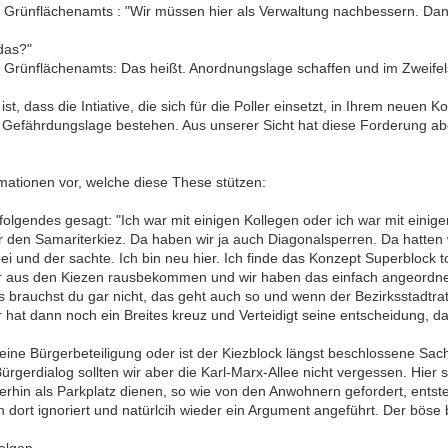
d Grünflächenamts : "Wir müssen hier als Verwaltung nachbessern. Da
das?"
 Grünflächenamts: Das heißt. Anordnungslage schaffen und im Zweifelsf
st, dass die Intiative, die sich für die Poller einsetzt, in Ihrem neuen K
Gefährdungslage bestehen. Aus unserer Sicht hat diese Forderung abe
ormationen vor, welche diese These stützen:
folgendes gesagt: "Ich war mit einigen Kollegen oder ich war mit eini
 den Samariterkiez. Da haben wir ja auch Diagonalsperren. Da hatten 
i und der sachte. Ich bin neu hier. Ich finde das Konzept Superblock to
 aus den Kiezen rausbekommen und wir haben das einfach angeordnet
s brauchst du gar nicht, das geht auch so und wenn der Bezirksstadtra
hat dann noch ein Breites kreuz und Verteidigt seine entscheidung, d
h eine Bürgerbeteiligung oder ist der Kiezblock längst beschlossene S
ürgerdialog sollten wir aber die Karl-Marx-Allee nicht vergessen. Hier 
iterhin als Parkplatz dienen, so wie von den Anwohnern gefordert, entst
 dort ignoriert und natürlcih wieder ein Argument angeführt. Der böse