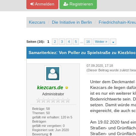
Anmelden
Registrieren
Kiezcars
Die Initiative in Berlin
Friedrichshain-Kre
1 Bewertung(en) - 5 im Durchschnitt
1
2
3
4
5
Seiten (16):
1
2
3
4
5
…
16
Weiter »
Samariterkiez: Von Poller zu Spielstraße zu Kiezbl
07.09.2020, 17:18
(Dieser Beitrag wurde zuletzt bea
Unter dem Deckmantel d
kiezcars.de
Kiezcars.de liegen dafü
ist es nur ein weiterer
Administrator
Bodenrichtwerte sein. D
setzen. Damit würde ma
Beiträge: 58
eingereicht, die auch s
Themen: 50
gefällt mir erhalten: 120 in 5
Beiträgen
Am 19.02.2020 fand eine
gefällt mir vergeben: 0
Straßen- und Grünfläch
Registriert seit: Jun 2020
Straßen- und Grünfläc
Bewertung:
0