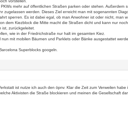
och vorstellen.
en PKWs mehr auf öffentlichen Straßen parken oder stehen. Außerdem s
 zugelassen werden. Dieses Ziel erreicht man mit sogenannten Diagona
ahrt sperren. Es ist dabei egal, ob man Anwohner ist oder nicht, man 
on dem Kiezblock die Mitte macht die Straßen dicht und kann nur noch 
st, zurückgeleitet.
llen, wie in der Friedrichstraße nur halt im gesamten Kiez.
oll nun mit mobilen Bäumen und Parklets oder Bänke ausgestattet werd
Barcelona Superblocks googeln.
rkstatt ist nutze ich auch den öpnv. Klar die Zeit zum Verweilen habe
welche Aktivisten die Straße blockieren und meinen die Gesellschaft da