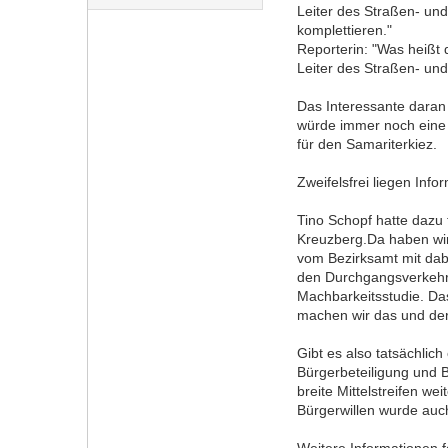
Leiter des Straßen- un
komplettieren."
Reporterin: "Was heißt 
Leiter des Straßen- und
Das Interessante daran i
würde immer noch eine 
für den Samariterkiez.
Zweifelsfrei liegen Inf
Tino Schopf hatte dazu 
Kreuzberg.Da haben wir
vom Bezirksamt mit dabe
den Durchgangsverkehr
Machbarkeitsstudie. Da
machen wir das und der 
Gibt es also tatsächlic
Bürgerbeteiligung und B
breite Mittelstreifen we
Bürgerwillen wurde auch