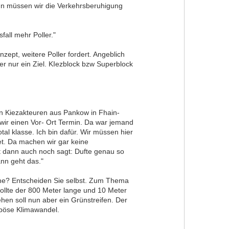
nn müssen wir die Verkehrsberuhigung
all mehr Poller."
onzept, weitere Poller fordert. Angeblich
r nur ein Ziel. KIezblock bzw Superblock
gen Kiezakteuren aus Pankow in Fhain-
wir einen Vor- Ort Termin. Da war jemand
tal klasse. Ich bin dafür. Wir müssen hier
. Da machen wir gar keine
t dann auch noch sagt: Dufte genau so
ann geht das."
ache? Entscheiden Sie selbst. Zum Thema
sollte der 800 Meter lange und 10 Meter
ehen soll nun aber ein Grünstreifen. Der
 böse Klimawandel.