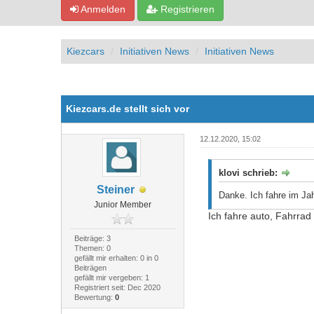
Anmelden
Registrieren
Kiezcars
Initiativen News
Initiativen News
2 Bewertung(en) - 5 im Durchschnitt
1
2
3
4
5
Kiezcars.de stellt sich vor
12.12.2020, 15:02
klovi schrieb:
Steiner
Danke. Ich fahre im Jah
Junior Member
Ich fahre auto, Fahrrad
Beiträge: 3
Themen: 0
gefällt mir erhalten: 0 in 0
Beiträgen
gefällt mir vergeben: 1
Registriert seit: Dec 2020
Bewertung:
0