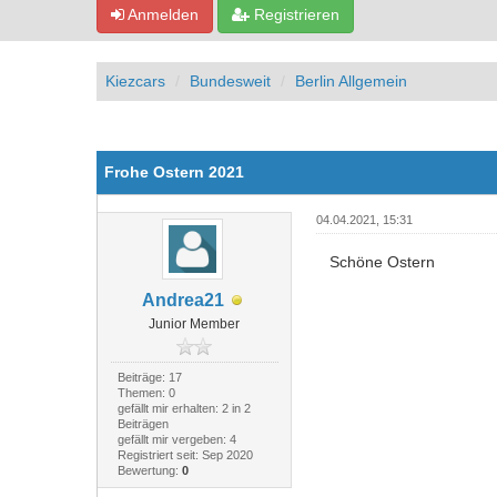
Anmelden
Registrieren
Kiezcars
Bundesweit
Berlin Allgemein
0 Bewertung(en) - 0 im Durchschnitt
1
2
3
4
5
Frohe Ostern 2021
04.04.2021, 15:31
Schöne Ostern
Andrea21
Junior Member
Beiträge: 17
Themen: 0
gefällt mir erhalten: 2 in 2
Beiträgen
gefällt mir vergeben: 4
Registriert seit: Sep 2020
Bewertung:
0