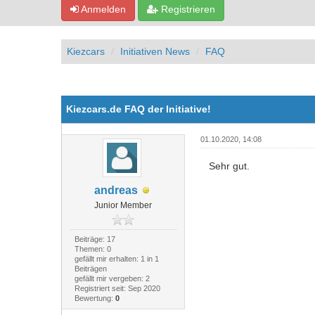
Anmelden
Registrieren
Kiezcars
Initiativen News
FAQ
0 Bewertung(en) - 0 im Durchschnitt
1
2
3
4
5
Kiezcars.de FAQ der Initiative!
01.10.2020, 14:08
Sehr gut.
andreas
Junior Member
Beiträge: 17
Themen: 0
gefällt mir erhalten: 1 in 1
Beiträgen
gefällt mir vergeben: 2
Registriert seit: Sep 2020
Bewertung:
0