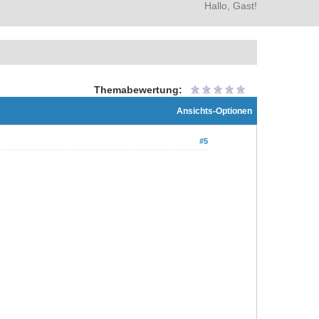
Hallo, Gast!
Themabewertung:
Ansichts-Optionen
#5