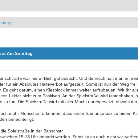
uzberg
rbot Am Sonntag
Bänschtraße war nie wirklich gut besucht. Und dennoch hält man an dem
r für ein Absolutes Halteverbot aufgestellt. Somit ist nun der Weg fre
r. Es geht darum, einen Kiezblock immer weiter aufzubauen. Wir Ihr all
ter. Leider nicht zum Positiven. An der Spielstraße wird festgehalten, 
s zu tun. Die Spielstraße wird mit aller Macht durchgesetzt, obwohl de
en noch mehr Menschen erkennen, dass unser Samariterkiez zu einem K
en benachteiligt.
die Spielstraße in der Bänschstr.
 zwischen 15-18 Uhr geparkt werden. Somit ist es auch nicht wie vorhe