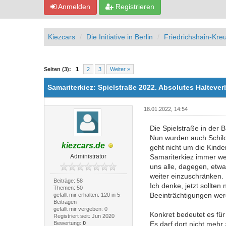
Anmelden
Registrieren
Kiezcars
Die Initiative in Berlin
Friedrichshain-Kre
0 Bewertung(en) - 0 im Durchschnitt
1
2
3
4
5
Seiten (3):
1
2
3
Weiter »
Samariterkiez: Spielstraße 2022. Absolutes Halteve
18.01.2022, 14:54
Die Spielstraße in der 
Nun wurden auch Schilde
kiezcars.de
geht nicht um die Kinde
Administrator
Samariterkiez immer wei
uns alle, dagegen, etwa
weiter einzuschränken.
Beiträge: 58
Ich denke, jetzt sollt
Themen: 50
Beeinträchtigungen werd
gefällt mir erhalten: 120 in 5
Beiträgen
gefällt mir vergeben: 0
Konkret bedeutet es für 
Registriert seit: Jun 2020
Bewertung:
0
Es darf dort nicht mehr