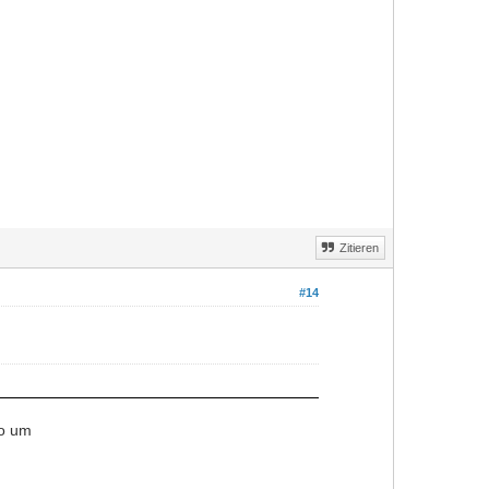
Zitieren
#14
to um