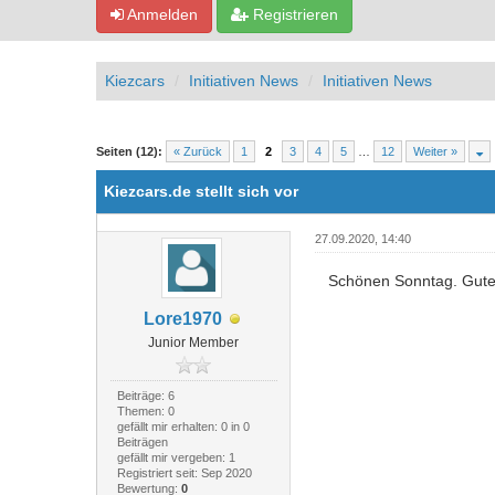
Anmelden
Registrieren
Kiezcars
Initiativen News
Initiativen News
2 Bewertung(en) - 5 im Durchschnitt
1
2
3
4
5
Seiten (12):
« Zurück
1
2
3
4
5
…
12
Weiter »
Kiezcars.de stellt sich vor
27.09.2020, 14:40
Schönen Sonntag. Gute 
Lore1970
Junior Member
Beiträge: 6
Themen: 0
gefällt mir erhalten: 0 in 0
Beiträgen
gefällt mir vergeben: 1
Registriert seit: Sep 2020
Bewertung:
0