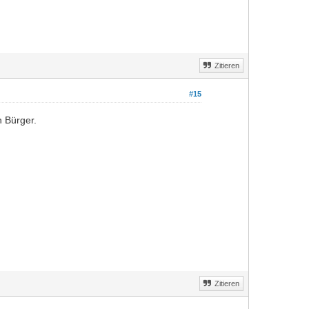
Zitieren
#15
n Bürger.
Zitieren