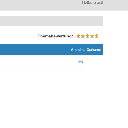
Hallo, Gast!
Themabewertung:
Ansichts-Optionen
#41