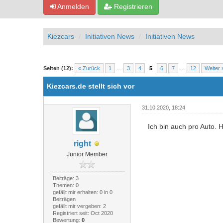
Anmelden
Registrieren
Kiezcars
Initiativen News
Initiativen News
2 Bewertung(en) - 5 im Durchschnitt
1
2
3
4
5
Seiten (12):
« Zurück
1
…
3
4
5
6
7
…
12
Weiter 
Kiezcars.de stellt sich vor
31.10.2020, 18:24
Ich bin auch pro Auto. 
right
Junior Member
Beiträge: 3
Themen: 0
gefällt mir erhalten: 0 in 0
Beiträgen
gefällt mir vergeben: 2
Registriert seit: Oct 2020
Bewertung:
0