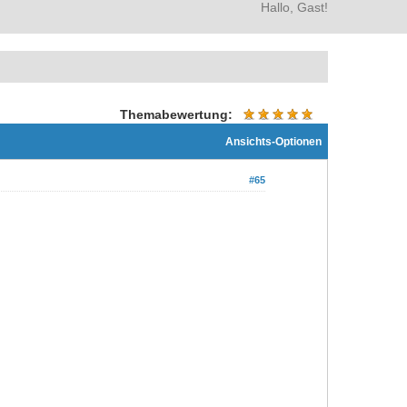
Hallo, Gast!
Themabewertung:
Ansichts-Optionen
#65