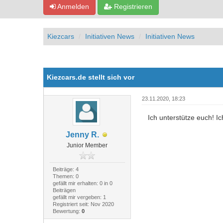
Anmelden
Registrieren
Kiezcars
Initiativen News
Initiativen News
2 Bewertung(en) - 5 im Durchschnitt
1
2
3
4
5
Kiezcars.de stellt sich vor
23.11.2020, 18:23
Ich unterstütze euch! Ich
Jenny R.
Junior Member
Beiträge: 4
Themen: 0
gefällt mir erhalten: 0 in 0
Beiträgen
gefällt mir vergeben: 1
Registriert seit: Nov 2020
Bewertung:
0