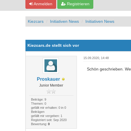
Anmelden
Registrieren
Kiezcars
Initiativen News
Initiativen News
2 Bewertung(en) - 5 im Durchschnitt
1
2
3
4
5
Kiezcars.de stellt sich vor
15.09.2020, 14:48
Schön geschrieben. Wei
Proskauer
Junior Member
Beiträge: 9
Themen: 0
gefällt mir erhalten: 0 in 0
Beiträgen
gefällt mir vergeben: 1
Registriert seit: Sep 2020
Bewertung:
0