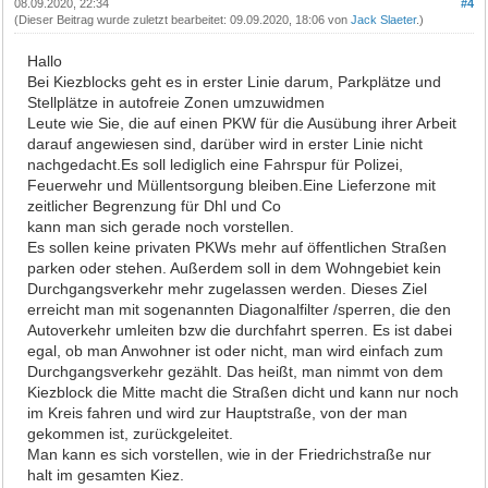
08.09.2020, 22:34
#4
(Dieser Beitrag wurde zuletzt bearbeitet: 09.09.2020, 18:06 von
Jack Slaeter
.)
Hallo
Bei Kiezblocks geht es in erster Linie darum, Parkplätze und
Stellplätze in autofreie Zonen umzuwidmen
Leute wie Sie, die auf einen PKW für die Ausübung ihrer Arbeit
darauf angewiesen sind, darüber wird in erster Linie nicht
nachgedacht.Es soll lediglich eine Fahrspur für Polizei,
Feuerwehr und Müllentsorgung bleiben.Eine Lieferzone mit
zeitlicher Begrenzung für Dhl und Co
kann man sich gerade noch vorstellen.
Es sollen keine privaten PKWs mehr auf öffentlichen Straßen
parken oder stehen. Außerdem soll in dem Wohngebiet kein
Durchgangsverkehr mehr zugelassen werden. Dieses Ziel
erreicht man mit sogenannten Diagonalfilter /sperren, die den
Autoverkehr umleiten bzw die durchfahrt sperren. Es ist dabei
egal, ob man Anwohner ist oder nicht, man wird einfach zum
Durchgangsverkehr gezählt. Das heißt, man nimmt von dem
Kiezblock die Mitte macht die Straßen dicht und kann nur noch
im Kreis fahren und wird zur Hauptstraße, von der man
gekommen ist, zurückgeleitet.
Man kann es sich vorstellen, wie in der Friedrichstraße nur
halt im gesamten Kiez.