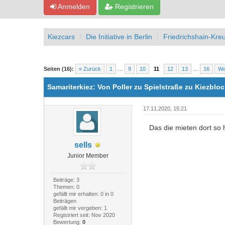
Anmelden
Registrieren
Kiezcars
Die Initiative in Berlin
Friedrichshain-Kre
1 Bewertung(en) - 5 im Durchschnitt
1
2
3
4
5
Seiten (16):
« Zurück
1
…
9
10
11
12
13
…
16
We
Samariterkiez: Von Poller zu Spielstraße zu Kiezbl
17.11.2020, 15:21
Das die mieten dort so h
sells
Junior Member
Beiträge: 3
Themen: 0
gefällt mir erhalten: 0 in 0
Beiträgen
gefällt mir vergeben: 1
Registriert seit: Nov 2020
Bewertung:
0