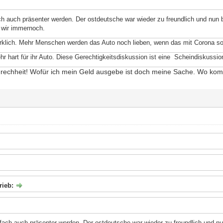
h auch präsenter werden. Der ostdeutsche war wieder zu freundlich und nun
 wir immernoch.
irklich. Mehr Menschen werden das Auto noch lieben, wenn das mit Corona so
hr hart für ihr Auto. Diese Gerechtigkeitsdiskussion ist eine Scheindiskussio
 Frechheit! Wofür ich mein Geld ausgebe ist doch meine Sache. Wo kom
rieb:
fach auch präsenter werden. Der ostdeutsche war wieder zu freundlich und n