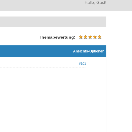
Hallo, Gast!
Themabewertung:
Ansichts-Optionen
#101